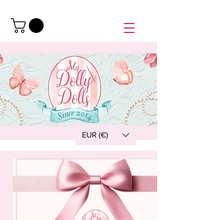
EUR (€)